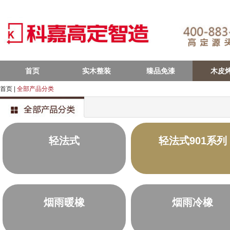
首页
实木整装
臻品免漆
木皮
首页
|
全部产品分类
轻法式
轻法式901系列
烟雨暖橡
烟雨冷橡