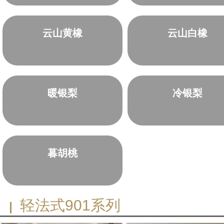
云山黄橡
云山白橡
暖银梨
冷银梨
暮胡桃
轻法式901系列