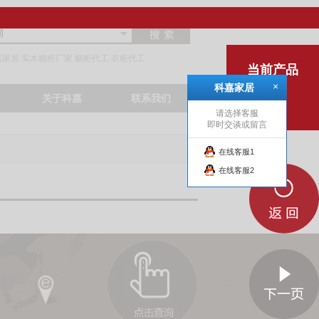
嘉家居
实木橱柜厂家
橱柜代工
衣柜代工
当前产品
×
科嘉家居
1
/
1
关于科嘉
联系我们
请选择客服
即时交谈或留言
在线客服1
在线客服2