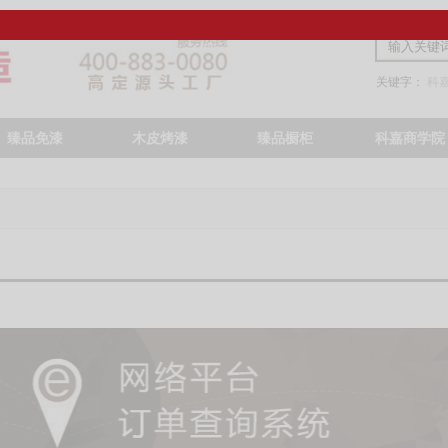
关键字：
科
臻品免漆
木皮烤漆
臻品橱柜
科嘉商学院